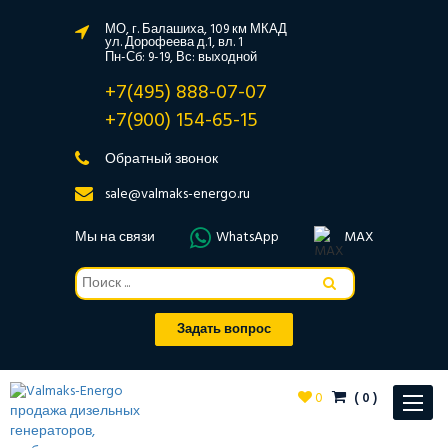
МО, г. Балашиха, 109 км МКАД
ул. Дорофеева д.1, вл. 1
Пн-Сб: 9-19, Вс: выходной
+7(495) 888-07-07
+7(900) 154-65-15
Обратный звонок
sale@valmaks-energo.ru
Мы на связи
WhatsApp
MAX
Задать вопрос
0
(
0
)
Toggle
navigat