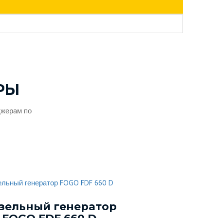
РЫ
джерам по
зельный генератор
Дизельный г