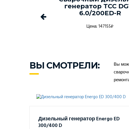
-150С-Т400-
генератор ТСС D
1 в кожухе
6.0/200ED-R
а: 1368916₽
Цена: 147155₽
ВЫ СМОТРЕЛИ:
Вы може
сварочн
ремонт
Дизельный генератор Energo ED
300/400 D