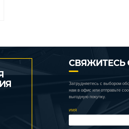
СВЯЖИТЕСЬ 
Я
ИЯ
Затрудняетесь с выбором об
нам в офис или отправьте со
выгодную покупку.
ИМЯ