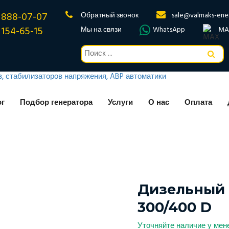
 888-07-07
Обратный звонок
sale@valmaks-ene
 154-65-15
Мы на связи
WhatsApp
MA
ог
Подбор генератора
Услуги
О нас
Оплата
Дизельный 
300/400 D
Уточняйте наличие у ме