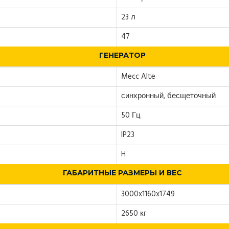
23 л
47
ГЕНЕРАТОР
Mecc Alte
синхронный, бесщеточный
50 Гц
IP23
H
ГАБАРИТНЫЕ РАЗМЕРЫ И ВЕС
3000x1160x1749
2650 кг