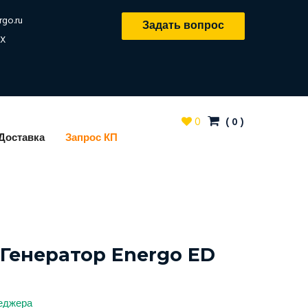
rgo.ru
Задать вопрос
X
0
(
0
)
Доставка
Запрос КП
Генератор Energo ED
неджера