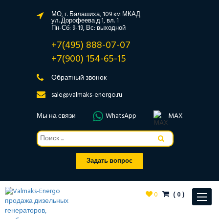
МО, г. Балашиха, 109 км МКАД
ул. Дорофеева д.1, вл. 1
Пн-Сб: 9-19, Вс: выходной
+7(495) 888-07-07
+7(900) 154-65-15
Обратный звонок
sale@valmaks-energo.ru
Мы на связи
WhatsApp
MAX
Задать вопрос
0
(
0
)
Toggle
navigat