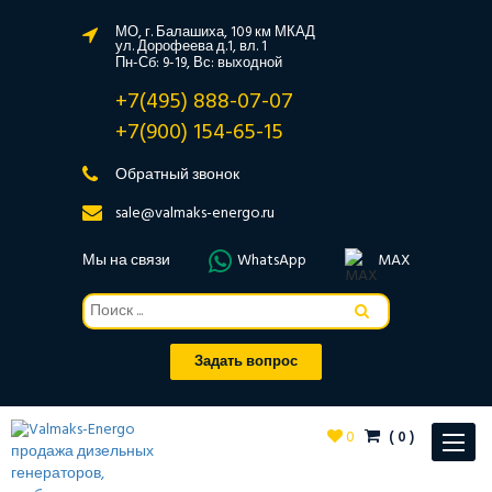
МО, г. Балашиха, 109 км МКАД
ул. Дорофеева д.1, вл. 1
Пн-Сб: 9-19, Вс: выходной
+7(495) 888-07-07
+7(900) 154-65-15
Обратный звонок
sale@valmaks-energo.ru
Мы на связи
WhatsApp
MAX
Задать вопрос
0
(
0
)
Toggle
navigat