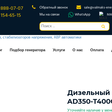
 888-07-07
Обратный звонок
sale@valmaks-ene
 154-65-15
Мы на связи
WhatsApp
MA
ог
Подбор генератора
Услуги
О нас
Оплата
Дизельный 
AD350-T400
Уточняйте наличие у ме