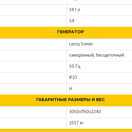
34.1 л
54
ГЕНЕРАТОР
Leroy Somer
синхронный, бесщеточный
50 Гц
IP23
H
ГАБАРИТНЫЕ РАЗМЕРЫ И ВЕС
3050x1150x2240
2557 кг