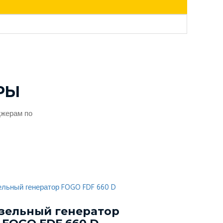
РЫ
джерам по
зельный генератор
Дизельный г