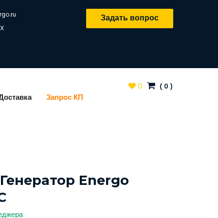
rgo.ru
Задать вопрос
X
0
(
0
)
Доставка
Запрос КП
Генератор Energo
C
неджера