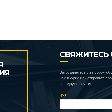
СВЯЖИТЕСЬ 
Я
ИЯ
Затрудняетесь с выбором об
нам в офис или отправьте со
выгодную покупку.
ИМЯ