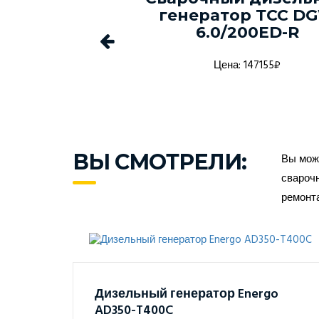
-150С-Т400-
генератор ТСС D
1 в кожухе
6.0/200ED-R
а: 1368916₽
Цена: 147155₽
ВЫ СМОТРЕЛИ:
Вы може
сварочн
ремонт
Дизельный генератор Energo
AD350-T400C