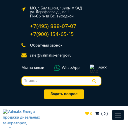
МО, г. Балашиха, 109 км МКАД
ул. Дорофеева д.1, вл. 1
Пн-Сб: 9-19, Вс: выходной
+7(495) 888-07-07
+7(900) 154-65-15
Обратный звонок
sale@valmaks-energo.ru
Мы на связи
WhatsApp
MAX
Задать вопрос
0
(
0
)
Toggle
navigat