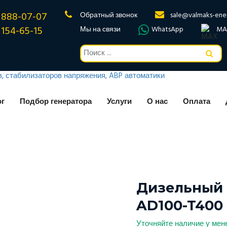
 888-07-07
Обратный звонок
sale@valmaks-ene
 154-65-15
Мы на связи
WhatsApp
MA
ог
Подбор генератора
Услуги
О нас
Оплата
Дизельный 
AD100-T400
Уточняйте наличие у ме