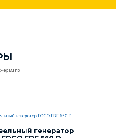
РЫ
джерам по
зельный генератор
Дизельный г