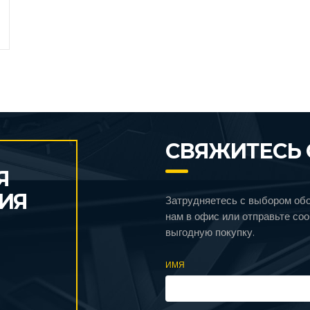
СВЯЖИТЕСЬ 
Я
ИЯ
Затрудняетесь с выбором об
нам в офис или отправьте со
выгодную покупку.
ИМЯ