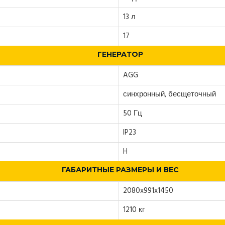
13 л
17
ГЕНЕРАТОР
AGG
синхронный, бесщеточный
50 Гц
IP23
H
ГАБАРИТНЫЕ РАЗМЕРЫ И ВЕС
2080x991x1450
1210 кг