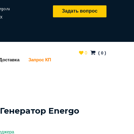
rgo.ru
Задать вопрос
X
0
(
0
)
Доставка
Запрос КП
Генератор Energo
неджера