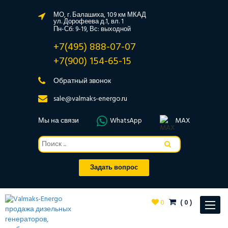
МО, г. Балашиха, 109 км МКАД
ул. Дорофеева д.1, вл. 1
Пн-Сб: 9-19, Вс: выходной
+7(495) 888-07-07
+7(900) 154-65-15
Обратный звонок
sale@valmaks-energo.ru
Мы на связи
WhatsApp
MAX
Задать вопрос
0
(
0
)
Toggle
navigat