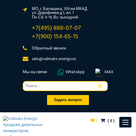
МО, г. Балашиха, 109 км МКАД
ул. Дорофеева д.1, вл. 1
Пн-Сб: 9-19, Вс: выходной
+7(495) 888-07-07
+7(900) 154-65-15
Обратный звонок
sale@valmaks-energo.ru
Мы на связи
WhatsApp
MAX
Задать вопрос
0
(
0
)
Toggle
navigat