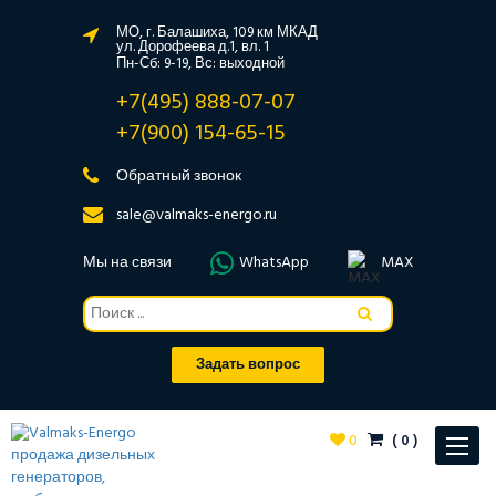
МО, г. Балашиха, 109 км МКАД
ул. Дорофеева д.1, вл. 1
Пн-Сб: 9-19, Вс: выходной
+7(495) 888-07-07
+7(900) 154-65-15
Обратный звонок
sale@valmaks-energo.ru
Мы на связи
WhatsApp
MAX
Задать вопрос
0
(
0
)
Toggle
navigat