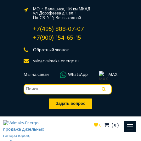
МО, г. Балашиха, 109 км МКАД
ул. Дорофеева д.1, вл. 1
Пн-Сб: 9-19, Вс: выходной
+7(495) 888-07-07
+7(900) 154-65-15
Обратный звонок
sale@valmaks-energo.ru
Мы на связи
WhatsApp
MAX
Задать вопрос
0
(
0
)
Toggle
navigat