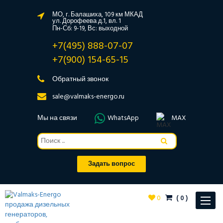
МО, г. Балашиха, 109 км МКАД
ул. Дорофеева д.1, вл. 1
Пн-Сб: 9-19, Вс: выходной
+7(495) 888-07-07
+7(900) 154-65-15
Обратный звонок
sale@valmaks-energo.ru
Мы на связи
WhatsApp
MAX
Задать вопрос
0
(
0
)
Toggle
navigat