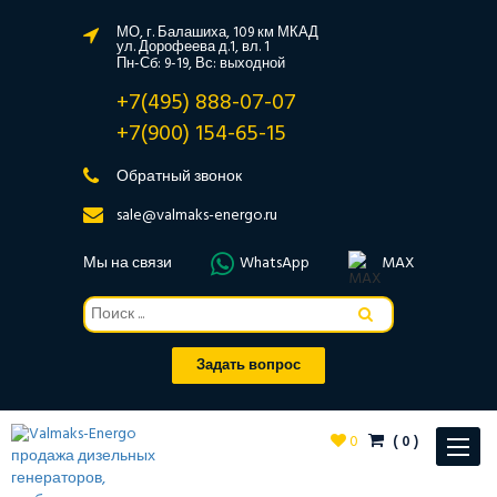
МО, г. Балашиха, 109 км МКАД
ул. Дорофеева д.1, вл. 1
Пн-Сб: 9-19, Вс: выходной
+7(495) 888-07-07
+7(900) 154-65-15
Обратный звонок
sale@valmaks-energo.ru
Мы на связи
WhatsApp
MAX
Задать вопрос
0
(
0
)
Toggle
navigat