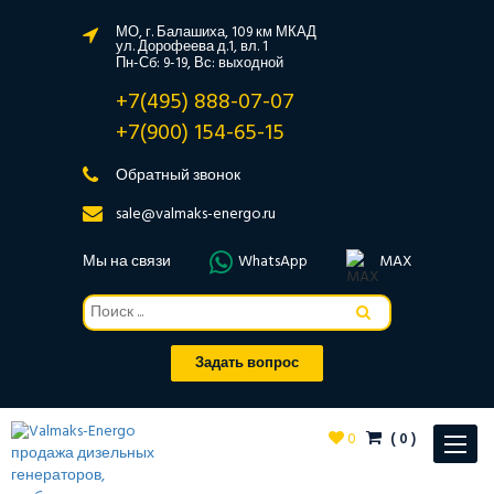
МО, г. Балашиха, 109 км МКАД
ул. Дорофеева д.1, вл. 1
Пн-Сб: 9-19, Вс: выходной
+7(495) 888-07-07
+7(900) 154-65-15
Обратный звонок
sale@valmaks-energo.ru
Мы на связи
WhatsApp
MAX
Задать вопрос
0
(
0
)
Toggle
navigat