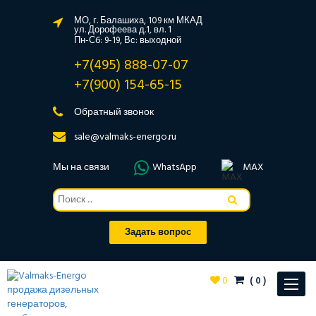
МО, г. Балашиха, 109 км МКАД
ул. Дорофеева д.1, вл. 1
Пн-Сб: 9-19, Вс: выходной
+7(495) 888-07-07
+7(900) 154-65-15
Обратный звонок
sale@valmaks-energo.ru
Мы на связи
WhatsApp
MAX
Задать вопрос
0
(
0
)
Toggle
navigat