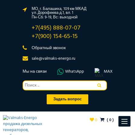
МО, г. Балашиха, 109 км МКАД
ул. Дорофеева д.1, вл. 1
Пн-Сб: 9-19, Вс: выходной
+7(495) 888-07-07
+7(900) 154-65-15
Обратный звонок
sale@valmaks-energo.ru
Мы на связи
WhatsApp
MAX
Задать вопрос
0
(
0
)
Toggle
navigat