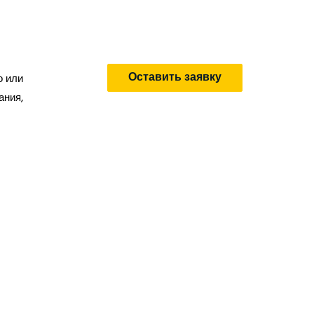
Оставить заявку
о или
ания,