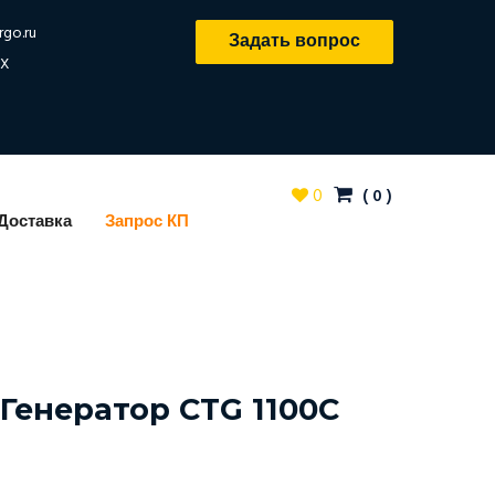
rgo.ru
Задать вопрос
X
0
(
0
)
Доставка
Запрос КП
Генератор CTG 1100C