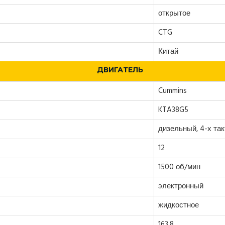
открытое
CTG
Китай
ДВИГАТЕЛЬ
Cummins
KTA38G5
дизельный, 4-х та
12
1500 об/мин
электронный
жидкостное
163.8