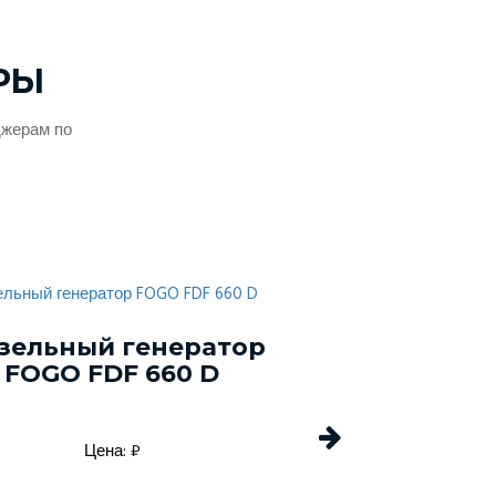
РЫ
джерам по
зельный генератор
Дизельный г
FOGO FDF 660 D
Energo EDF 
Цена: ₽
Цена: 