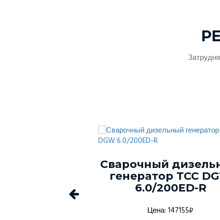
Р
Затрудня
ый генератор
Сварочный дизель
-150С-Т400-
генератор ТСС D
1 в кожухе
6.0/200ED-R
а: 1368916₽
Цена: 147155₽