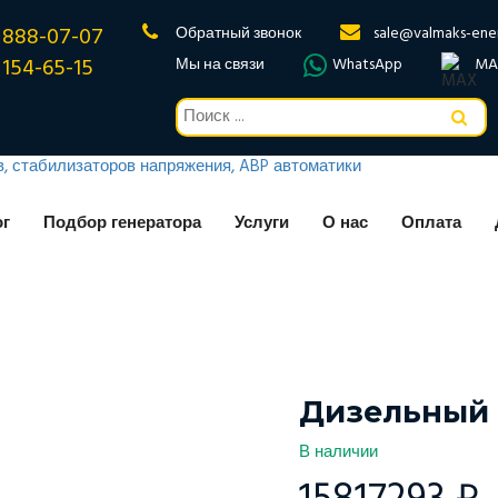
 888-07-07
Обратный звонок
sale@valmaks-ene
 154-65-15
Мы на связи
WhatsApp
MA
ог
Подбор генератора
Услуги
О нас
Оплата
Дизельный 
В наличии