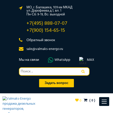
МО, г. Балашиха, 109 км МКАД
ул. Дорофеева д.1, вл. 1
Пн-Сб: 9-19, Вс: выходной
+7(495) 888-07-07
+7(900) 154-65-15
Обратный звонок
sale@valmaks-energo.ru
Мы на связи
WhatsApp
MAX
Задать вопрос
0
(
0
)
Toggle
navigat