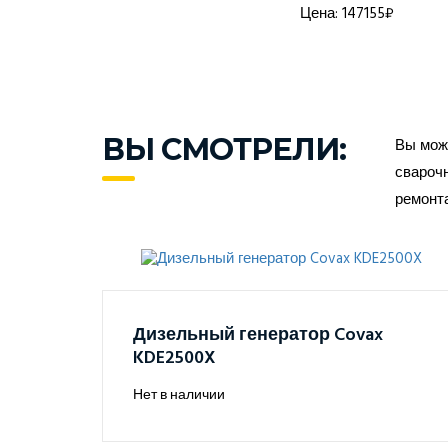
а: 1368916₽
Цена: 147155₽
ВЫ СМОТРЕЛИ:
Вы може
сварочн
ремонт
Дизельный генератор Covax
KDE2500X
Нет в наличии