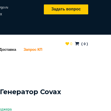
rgo.ru
Задать вопрос
X
0
(
0
)
Доставка
Запрос КП
Генератор Covax
неджера