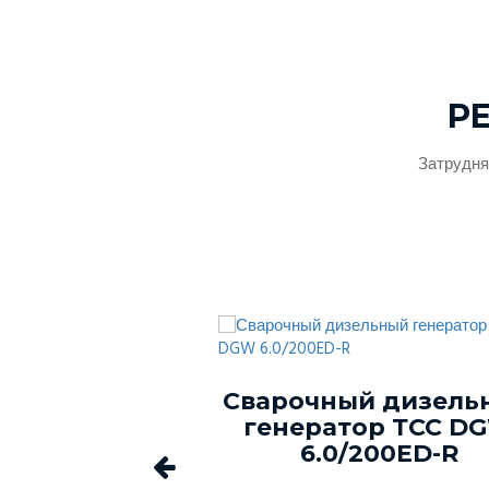
Р
Затрудня
ый генератор
Сварочный дизель
-150С-Т400-
генератор ТСС D
1 в кожухе
6.0/200ED-R