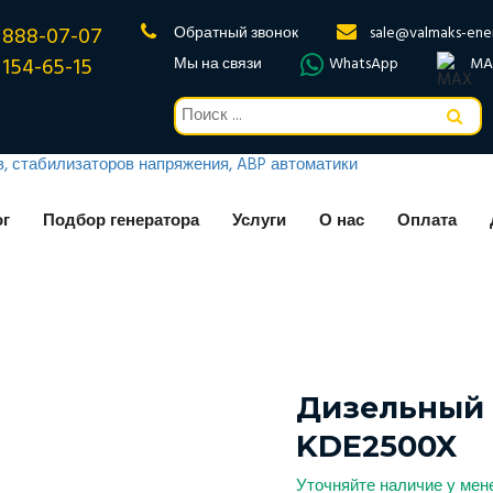
 888-07-07
Обратный звонок
sale@valmaks-ene
 154-65-15
Мы на связи
WhatsApp
MA
ог
Подбор генератора
Услуги
О нас
Оплата
Дизельный 
KDE2500X
Уточняйте наличие у ме