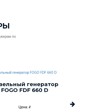
РЫ
джерам по
зельный генератор
Дизельный г
FOGO FDF 660 D
Energo EDF 
Цена: ₽