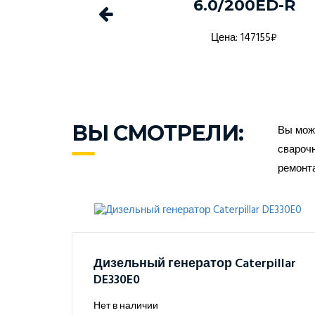
1 в кожухе
6.0/200ED-R
а: 1368916₽
Цена: 147155₽
ВЫ СМОТРЕЛИ:
Вы може
сварочн
ремонт
Дизельный генератор Caterpillar
DE330E0
Нет в наличии