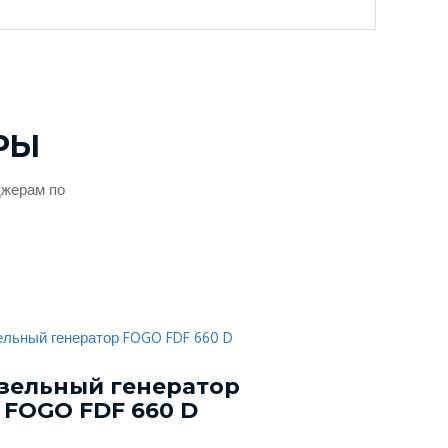
РЫ
джерам по
зельный генератор
Дизельный г
FOGO FDF 660 D
Energo EDF 