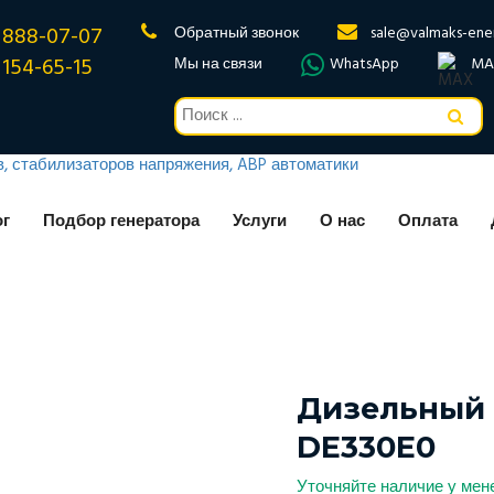
 888-07-07
Обратный звонок
sale@valmaks-ene
 154-65-15
Мы на связи
WhatsApp
MA
ог
Подбор генератора
Услуги
О нас
Оплата
Дизельный Г
DE330E0
Уточняйте наличие у ме