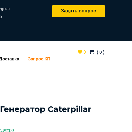
rgo.ru
Задать вопрос
X
0
(
0
)
Доставка
Запрос КП
енератор Caterpillar
неджера