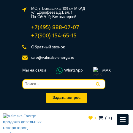
МО, г. Балашиха, 109 км МКАД
ул. Дорофеева д.1, вл. 1
Пн-Сб: 9-19, Вс: выходной
+7(495) 888-07-07
+7(900) 154-65-15
Обратный звонок
sale@valmaks-energo.ru
Мы на связи
WhatsApp
MAX
Задать вопрос
0
(
0
)
Toggle
navigat