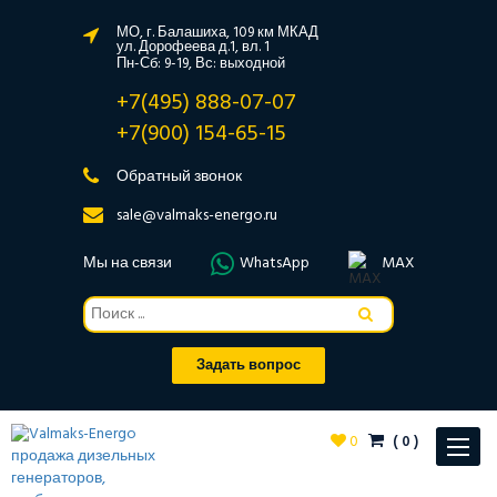
МО, г. Балашиха, 109 км МКАД
ул. Дорофеева д.1, вл. 1
Пн-Сб: 9-19, Вс: выходной
+7(495) 888-07-07
+7(900) 154-65-15
Обратный звонок
sale@valmaks-energo.ru
Мы на связи
WhatsApp
MAX
Задать вопрос
0
(
0
)
Toggle
navigat