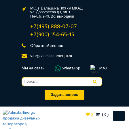
МО, г. Балашиха, 109 км МКАД
ул. Дорофеева д.1, вл. 1
Пн-Сб: 9-19, Вс: выходной
+7(495) 888-07-07
+7(900) 154-65-15
Обратный звонок
sale@valmaks-energo.ru
Мы на связи
WhatsApp
MAX
Задать вопрос
0
(
0
)
Toggle
navigat