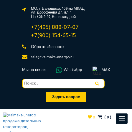
МО, г. Балашиха, 109 км МКАД
ул. Дорофеева д.1, вл. 1
Пн-Сб: 9-19, Вс: выходной
+7(495) 888-07-07
+7(900) 154-65-15
Обратный звонок
sale@valmaks-energo.ru
Мы на связи
WhatsApp
MAX
Задать вопрос
0
(
0
)
Toggle
navigat