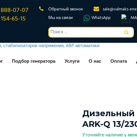
 888-07-07
Обратный звонок
sale@valmaks-ene
 154-65-15
Мы на связи
WhatsApp
MA
ог
Подбор генератора
Услуги
О нас
Оплата
Дизельный 
ARK-Q 13/23
Уточняйте наличие у ме