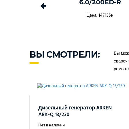
1 в кожухе
6.0/200ED-R
а: 1368916₽
Цена: 147155₽
ВЫ СМОТРЕЛИ:
Вы може
сварочн
ремонт
Дизельный генератор ARKEN
ARK-Q 13/230
Нет в наличии