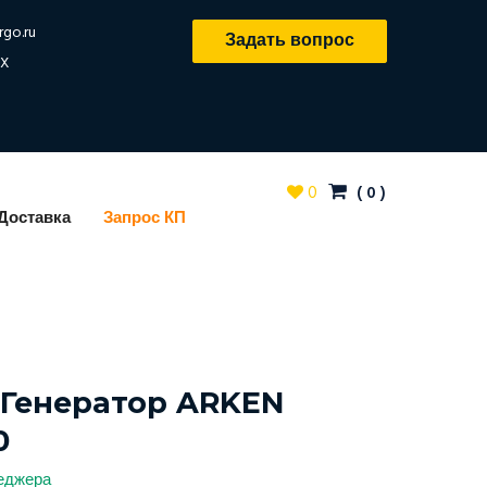
rgo.ru
Задать вопрос
X
0
(
0
)
Доставка
Запрос КП
Генератор ARKEN
0
неджера