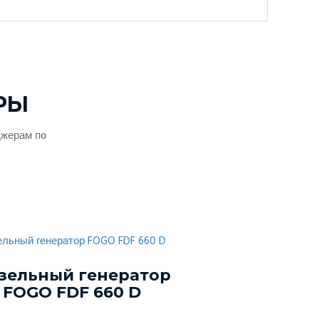
РЫ
джерам по
зельный генератор
Дизельный г
FOGO FDF 660 D
Energo EDF 