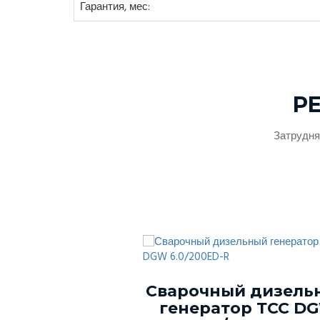
Гарантия, мес:
Р
Затрудня
ый генератор
Сварочный дизель
-150С-Т400-
генератор ТСС D