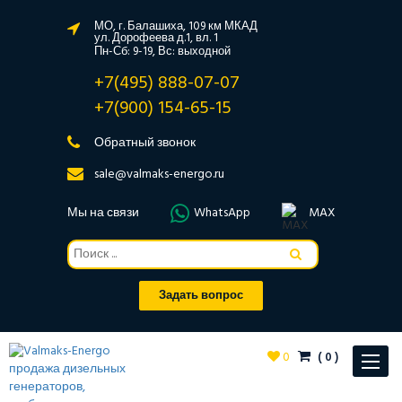
МО, г. Балашиха, 109 км МКАД
ул. Дорофеева д.1, вл. 1
Пн-Сб: 9-19, Вс: выходной
+7(495) 888-07-07
+7(900) 154-65-15
Обратный звонок
sale@valmaks-energo.ru
Мы на связи
WhatsApp
MAX
Задать вопрос
0
(
0
)
Toggle
navigat