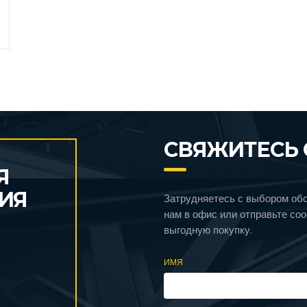
СВЯЖИТЕСЬ 
Я
ИЯ
Затрудняетесь с выбором об
нам в офис или отправьте со
выгодную покупку.
ИМЯ