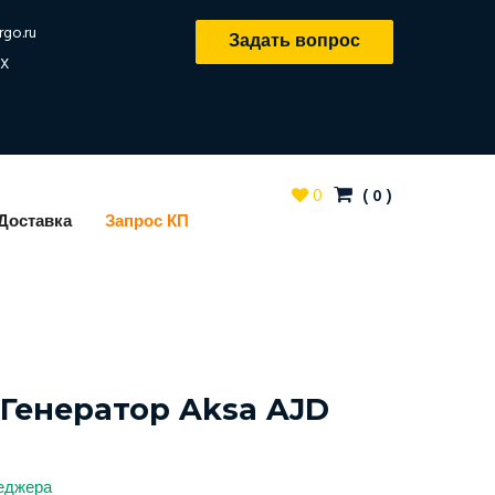
rgo.ru
Задать вопрос
X
0
(
0
)
Доставка
Запрос КП
Генератор Aksa AJD
неджера