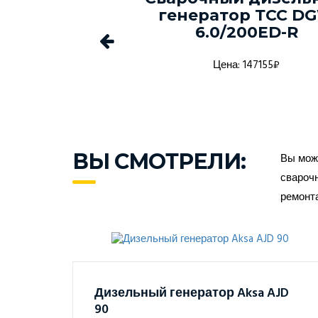
-150С-Т400-
генератор ТСС D
1 в кожухе
6.0/200ED-R
а: 1368916₽
Цена: 147155₽
ВЫ СМОТРЕЛИ:
Вы може
сварочн
ремонт
Дизельный генератор Aksa AJD
90