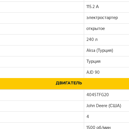
115.2 А
электростартер
открытое
240 л
Aksa (Турция)
Турция
AJD 90
ДВИГАТЕЛЬ
4045TFG20
John Deere (США)
4
1500 об/мин