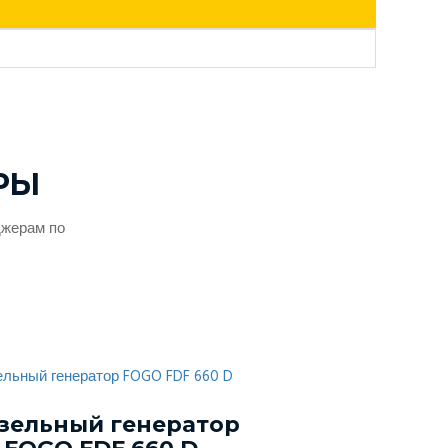
РЫ
джерам по
зельный генератор
Дизельный г