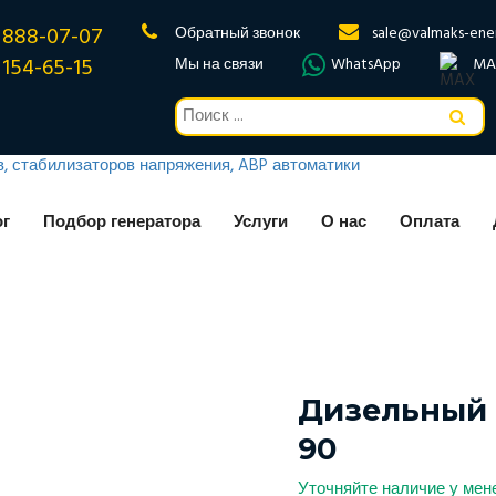
 888-07-07
Обратный звонок
sale@valmaks-ene
 154-65-15
Мы на связи
WhatsApp
MA
ог
Подбор генератора
Услуги
О нас
Оплата
Дизельный 
90
Уточняйте наличие у ме