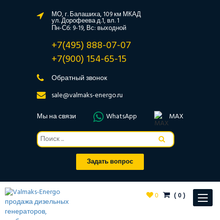
МО, г. Балашиха, 109 км МКАД
ул. Дорофеева д.1, вл. 1
Пн-Сб: 9-19, Вс: выходной
+7(495) 888-07-07
+7(900) 154-65-15
Обратный звонок
sale@valmaks-energo.ru
Мы на связи
WhatsApp
MAX
Задать вопрос
0
(
0
)
Toggle
navigat