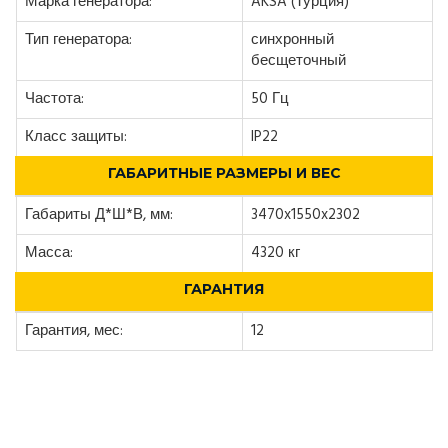
Марка генератора:
AKSA (Турция)
Тип генератора:
синхронный
бесщеточный
Частота:
50 Гц
Класс защиты:
IP22
ГАБАРИТНЫЕ РАЗМЕРЫ И ВЕС
Габариты Д*Ш*В, мм:
3470x1550x2302
Масса:
4320 кг
ГАРАНТИЯ
Гарантия, мес:
12