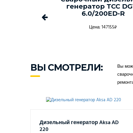
-150С-Т400-
генератор ТСС D
1 в кожухе
6.0/200ED-R
а: 1368916₽
Цена: 147155₽
ВЫ СМОТРЕЛИ:
Вы може
сварочн
ремонт
Дизельный генератор Aksa AD
220