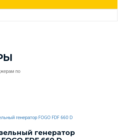
РЫ
джерам по
зельный генератор
Дизельный г