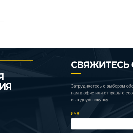
СВЯЖИТЕСЬ 
Я
ИЯ
Затрудняетесь с выбором об
нам в офис или отправьте со
выгодную покупку.
ИМЯ