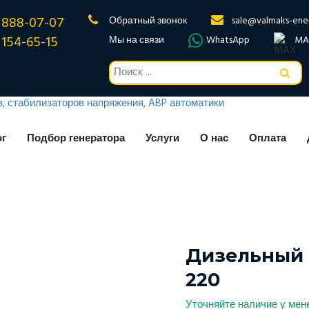
 888-07-07
Обратный звонок
sale@valmaks-ene
 154-65-15
Мы на связи
WhatsApp
MA
ог
Подбор генератора
Услуги
О нас
Оплата
Дизельный 
220
Уточняйте наличие у ме