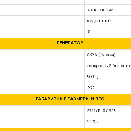
электронный
жидкостное
31
ГЕНЕРАТОР
AKSA (Турция)
синхронный бесщето
50 Гц
IP22
ГАБАРИТНЫЕ РАЗМЕРЫ И ВЕС
2341x1150x1845
1830 кг