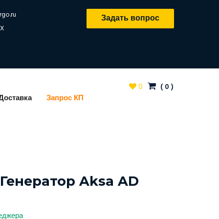
rgo.ru
Задать вопрос
X
0
(
0
)
Доставка
Запрос КП
Генератор Aksa AD
неджера