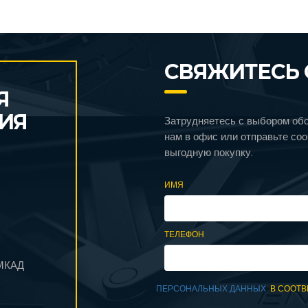
СВЯЖИТЕСЬ 
Я
ИЯ
Затрудняетесь с выбором об
нам в офис или отправьте со
выгодную покупку.
ИМЯ
ТЕЛЕФОН
 МКАД
ПЕРСОНАЛЬНЫХ ДАННЫХ
В СООТВ