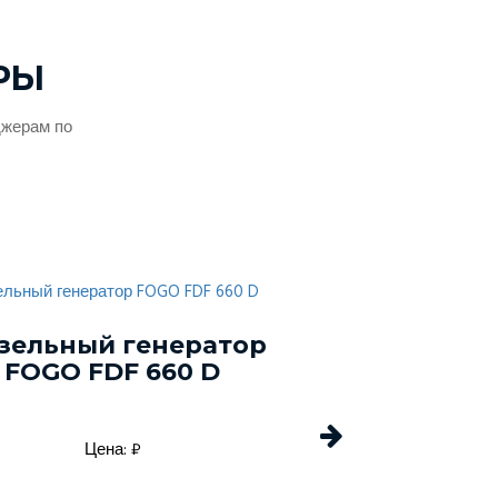
РЫ
джерам по
зельный генератор
Дизельный г
FOGO FDF 660 D
Energo EDF 
Цена: ₽
Цена: 