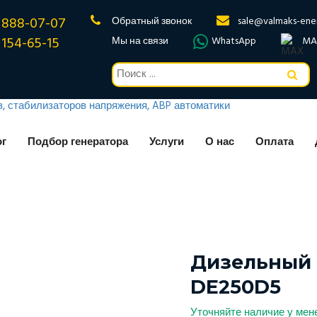
 888-07-07
Обратный звонок
sale@valmaks-ene
 154-65-15
Мы на связи
WhatsApp
MA
ог
Подбор генератора
Услуги
О нас
Оплата
Дизельный 
DE250D5
Уточняйте наличие у ме