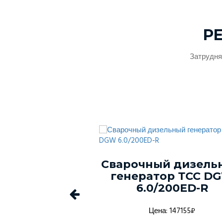
Р
Затрудня
ый генератор
Сварочный дизель
-150С-Т400-
генератор ТСС D
1 в кожухе
6.0/200ED-R
а: 1368916₽
Цена: 147155₽