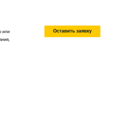
Оставить заявку
о или
ания,