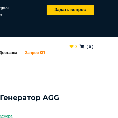
rgo.ru
Задать вопрос
X
0
(
0
)
Доставка
Запрос КП
Генератор AGG
неджера