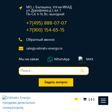
МО, г. Балашиха, 109 км МКАД
ул. Дорофеева д.1, вл. 1
Пн-Сб: 9-19, Вс: выходной
+7(495) 888-07-07
+7(900) 154-65-15
Обратный звонок
sale@valmaks-energo.ru
Мы на связи
WhatsApp
MAX
Задать вопрос
0
(
0
)
Toggle
navigat