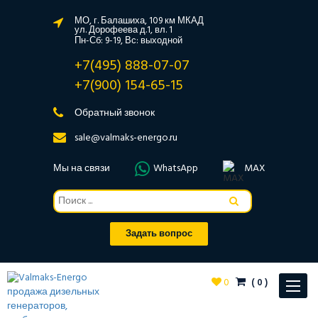
МО, г. Балашиха, 109 км МКАД
ул. Дорофеева д.1, вл. 1
Пн-Сб: 9-19, Вс: выходной
+7(495) 888-07-07
+7(900) 154-65-15
Обратный звонок
sale@valmaks-energo.ru
Мы на связи
WhatsApp
MAX
Задать вопрос
0
(
0
)
Toggle
navigat