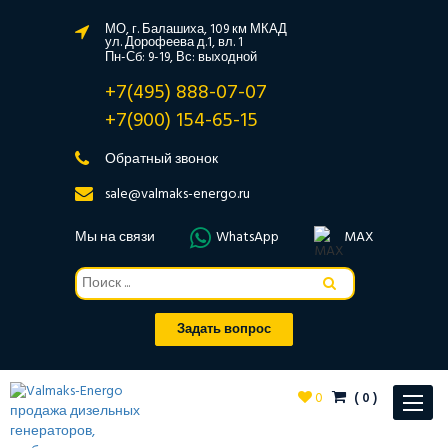
МО, г. Балашиха, 109 км МКАД
ул. Дорофеева д.1, вл. 1
Пн-Сб: 9-19, Вс: выходной
+7(495) 888-07-07
+7(900) 154-65-15
Обратный звонок
sale@valmaks-energo.ru
Мы на связи
WhatsApp
MAX
Задать вопрос
0
(
0
)
Toggle
navigat