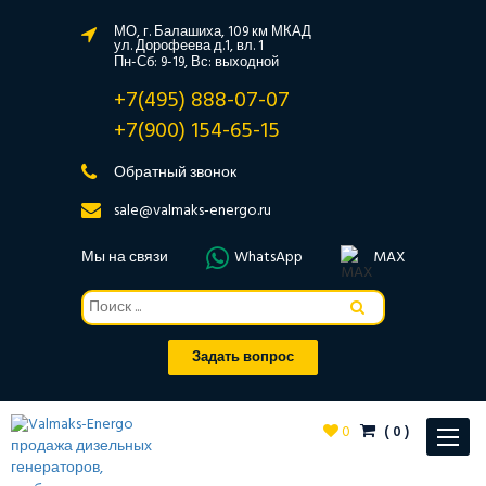
МО, г. Балашиха, 109 км МКАД
ул. Дорофеева д.1, вл. 1
Пн-Сб: 9-19, Вс: выходной
+7(495) 888-07-07
+7(900) 154-65-15
Обратный звонок
sale@valmaks-energo.ru
Мы на связи
WhatsApp
MAX
Задать вопрос
0
(
0
)
Toggle
navigat