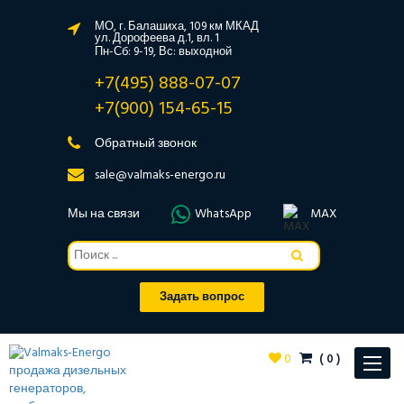
МО, г. Балашиха, 109 км МКАД
ул. Дорофеева д.1, вл. 1
Пн-Сб: 9-19, Вс: выходной
+7(495) 888-07-07
+7(900) 154-65-15
Обратный звонок
sale@valmaks-energo.ru
Мы на связи
WhatsApp
MAX
Задать вопрос
0
(
0
)
Toggle
navigat