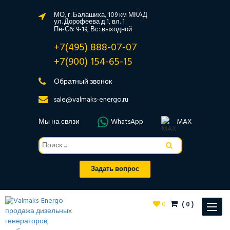
МО, г. Балашиха, 109 км МКАД
ул. Дорофеева д.1, вл. 1
Пн-Сб: 9-19, Вс: выходной
+7(495) 888-07-07
+7(900) 154-65-15
Обратный звонок
sale@valmaks-energo.ru
Мы на связи
WhatsApp
MAX
Задать вопрос
0
(
0
)
Toggle
navigat