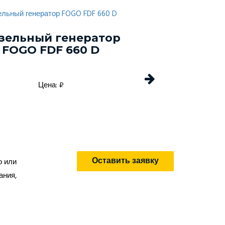
зельный генератор
Дизельный г
FOGO FDF 660 D
Energo EDF 
Цена: ₽
Цена: 
Оставить заявку
о или
ания,