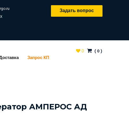
rgo.ru
Задать вопрос
X
0
(
0
)
Доставка
Запрос КП
ератор АМПЕРОС АД