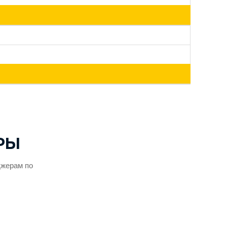
РЫ
джерам по