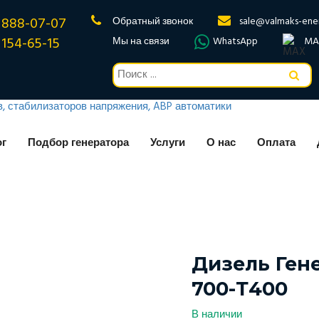
 888-07-07
Обратный звонок
sale@valmaks-ene
 154-65-15
Мы на связи
WhatsApp
MA
ог
Подбор генератора
Услуги
О нас
Оплата
Дизель Ген
700-Т400
В наличии