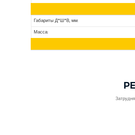
Габариты Д*Ш*В, мм:
Масса:
Р
Затрудня