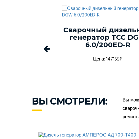
ый генератор
Сварочный дизель
-150С-Т400-
генератор ТСС D
1 в кожухе
6.0/200ED-R
а: 1368916₽
Цена: 147155₽
ВЫ СМОТРЕЛИ:
Вы може
сварочн
ремонт