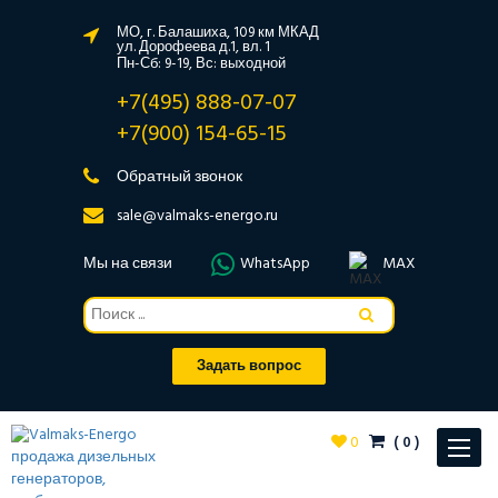
МО, г. Балашиха, 109 км МКАД
ул. Дорофеева д.1, вл. 1
Пн-Сб: 9-19, Вс: выходной
+7(495) 888-07-07
+7(900) 154-65-15
Обратный звонок
sale@valmaks-energo.ru
Мы на связи
WhatsApp
MAX
Задать вопрос
0
(
0
)
Toggle
navigat