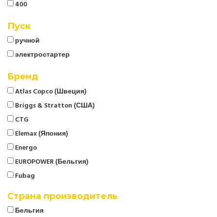
400
Пуск
ручной
электростартер
Бренд
Atlas Copco (Швеция)
Briggs & Stratton (США)
CTG
Elemax (Япония)
Energo
EUROPOWER (Бельгия)
Fubag
Geko (Германия)
Страна производитель
Genmac (Италия)
Бельгия