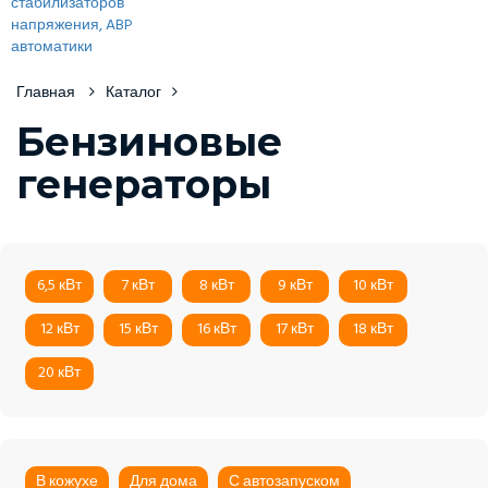
Главная
Каталог
Бензиновые
генераторы
6,5 кВт
7 кВт
8 кВт
9 кВт
10 кВт
12 кВт
15 кВт
16 кВт
17 кВт
18 кВт
20 кВт
В кожухе
Для дома
С автозапуском