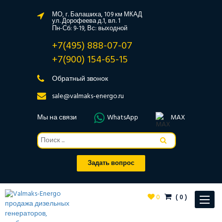
МО, г. Балашиха, 109 км МКАД
ул. Дорофеева д.1, вл. 1
Пн-Сб: 9-19, Вс: выходной
+7(495) 888-07-07
+7(900) 154-65-15
Обратный звонок
sale@valmaks-energo.ru
Мы на связи
WhatsApp
MAX
Задать вопрос
0
(
0
)
Toggle
navigat