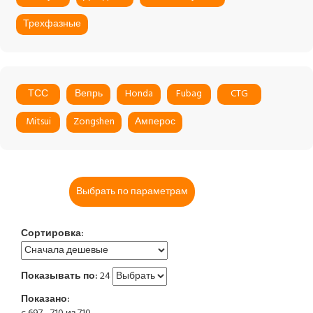
Трехфазные
ТСС
Вепрь
Honda
Fubag
CTG
Mitsui
Zongshen
Амперос
Выбрать по параметрам
Сортировка:
Показывать по:
24
Показано: