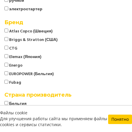
ручной
электростартер
Бренд
Atlas Copco (Швеция)
Briggs & Stratton (США)
CTG
Elemax (Япония)
Energo
EUROPOWER (Бельгия)
Fubag
Geko (Германия)
Страна производитель
Genmac (Италия)
Бельгия
Gesan (Испания)
Германия
Файлы cookie
GMGen (Италия)
Для улучшения работы сайта мы применяем файлы
Понятно
Испания
cookies и сервисы статистики.
Honda (Япония)
Италия