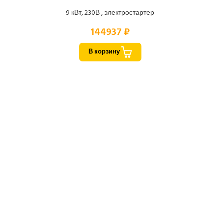
9 кВт, 230В , электростартер
144937 ₽
В корзину