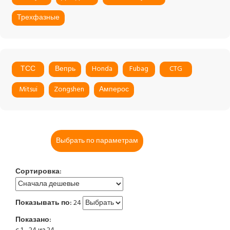
Трехфазные
ТСС
Вепрь
Honda
Fubag
CTG
Mitsui
Zongshen
Амперос
Выбрать по параметрам
Сортировка:
Показывать по:
24
Показано: