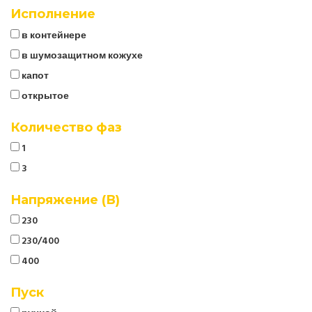
Исполнение
в контейнере
в шумозащитном кожухе
капот
открытое
Количество фаз
1
3
Напряжение (В)
230
230/400
400
Пуск