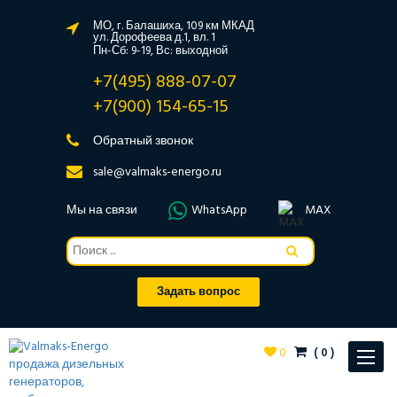
МО, г. Балашиха, 109 км МКАД
ул. Дорофеева д.1, вл. 1
Пн-Сб: 9-19, Вс: выходной
+7(495) 888-07-07
+7(900) 154-65-15
Обратный звонок
sale@valmaks-energo.ru
Мы на связи
WhatsApp
MAX
Задать вопрос
0
(
0
)
Toggle
navigat