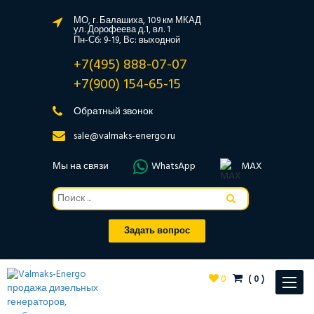
МО, г. Балашиха, 109 км МКАД
ул. Дорофеева д.1, вл. 1
Пн-Сб: 9-19, Вс: выходной
+7(495) 888-07-07
+7(900) 154-65-15
Обратный звонок
sale@valmaks-energo.ru
Мы на связи
WhatsApp
MAX
Задать вопрос
0
(
0
)
Toggle
navigat