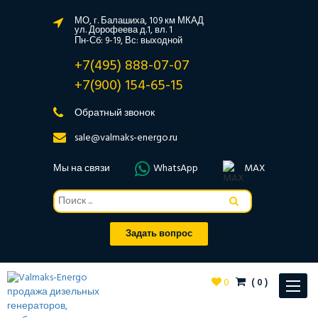
МО, г. Балашиха, 109 км МКАД
ул. Дорофеева д.1, вл. 1
Пн-Сб: 9-19, Вс: выходной
+7(495) 888-07-07
+7(900) 154-65-15
Обратный звонок
sale@valmaks-energo.ru
Мы на связи
WhatsApp
MAX
Задать вопрос
0
(
0
)
Toggle
navigat