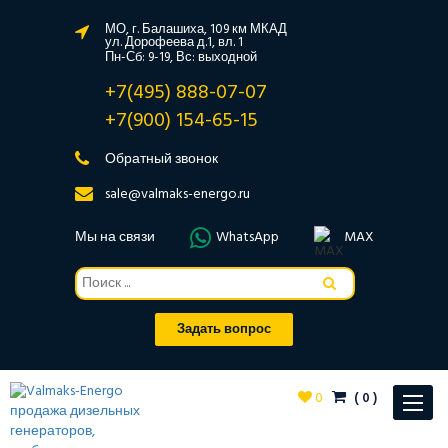
МО, г. Балашиха, 109 км МКАД
ул. Дорофеева д.1, вл. 1
Пн-Сб: 9-19, Вс: выходной
+7(495) 888-07-07
+7(900) 154-65-15
Обратный звонок
sale@valmaks-energo.ru
Мы на связи
WhatsApp
MAX
Задать вопрос
0
(
0
)
Toggle
navigat