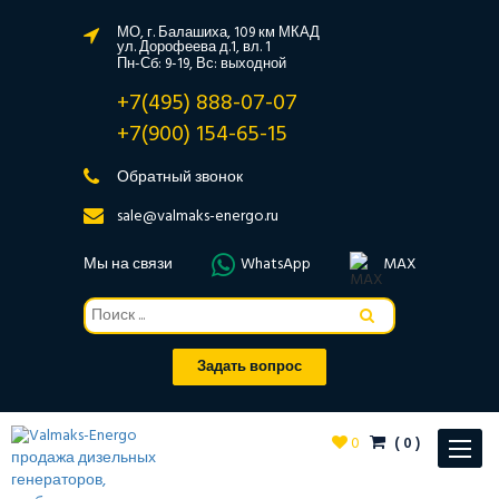
МО, г. Балашиха, 109 км МКАД
ул. Дорофеева д.1, вл. 1
Пн-Сб: 9-19, Вс: выходной
+7(495) 888-07-07
+7(900) 154-65-15
Обратный звонок
sale@valmaks-energo.ru
Мы на связи
WhatsApp
MAX
Задать вопрос
0
(
0
)
Toggle
navigat