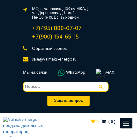
МО, г. Балашиха, 109 км МКАД
ул. Дорофеева д.1, вл. 1
Пн-Сб: 9-19, Вс: выходной
+7(495) 888-07-07
+7(900) 154-65-15
Обратный звонок
sale@valmaks-energo.ru
Мы на связи
WhatsApp
MAX
Задать вопрос
0
(
0
)
Toggle
navigat