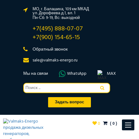
МО, г. Балашиха, 109 км МКАД
ул. Дорофеева д.1, вл. 1
Пн-Сб: 9-19, Вс: выходной
+7(495) 888-07-07
+7(900) 154-65-15
Обратный звонок
sale@valmaks-energo.ru
Мы на связи
WhatsApp
MAX
Задать вопрос
0
(
0
)
Toggle
navigat